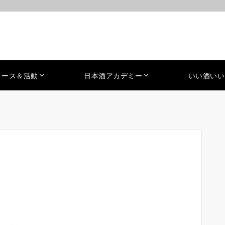
ュース＆活動
日本酒アカデミー
いい酒いい