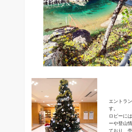
エントラ
す。
ロビーに
ーや登山
ており、