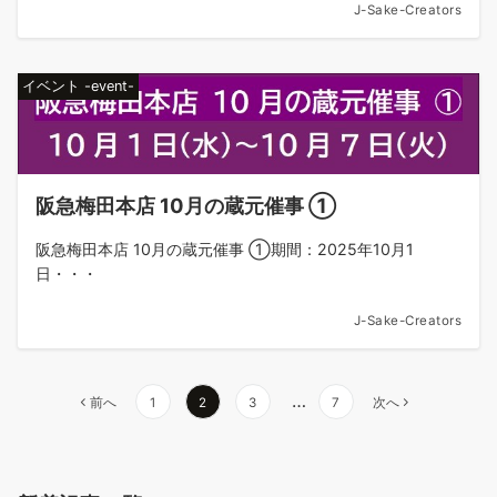
J-Sake-Creators
イベント -event-
阪急梅田本店 10月の蔵元催事 ①
阪急梅田本店 10月の蔵元催事 ①期間：2025年10月1
日・・・
J-Sake-Creators
投
…
前へ
1
2
3
7
次へ
稿
の
ペ