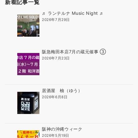
新着記事一覧
ー
ジ
♬ ランテルナ Music Night ♬
送
2026年7月29日
り
阪急梅田本店7月の蔵元催事 ③
2026年7月23日
居酒屋 柚（ゆう）
2026年6月8日
阪神の沖縄ウィーク
2026年5月19日