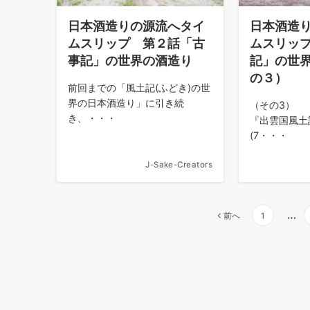
日本酒造りの源流へタイ
日本酒造
ムスリップ 第２話「古
ムスリップ
事記」の世界の酒造り
記」の世
の３）
前回までの「風土記(ふどき)の世
界の日本酒造り」に引き続
（その3） 
き、・・・
『出雲国風土
(7・・・
J-Sake-Creators
…
前へ
1