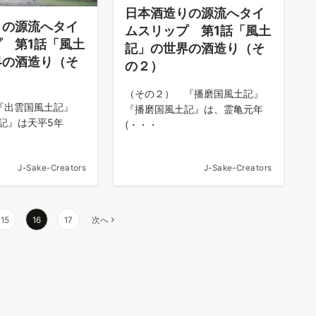
日本酒造りの源流へタイ
りの源流へタイ
ムスリップ 第1話「風土
 第1話「風土
記」の世界の酒造り（そ
界の酒造り（そ
の２）
（その２） 『播磨国風土記』
『出雲国風土記』
『播磨国風土記』は、霊亀元年
記』は天平5年
(・・・
J-Sake-Creators
J-Sake-Creators
15
16
17
次へ