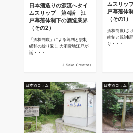
ムスリッ
日本酒造りの源流へタイ
戸幕藩体
ムスリップ 第4話 江
（その1）
戸幕藩体制下の酒造業界
（その2）
酒株制度(さ
統制と規制緩
「酒株制度」による統制と規制
り・・・
緩和の繰り返し 大消費地江戸が
誕・・・
J-Sake-Creators
日本酒コラム
日本酒コラム