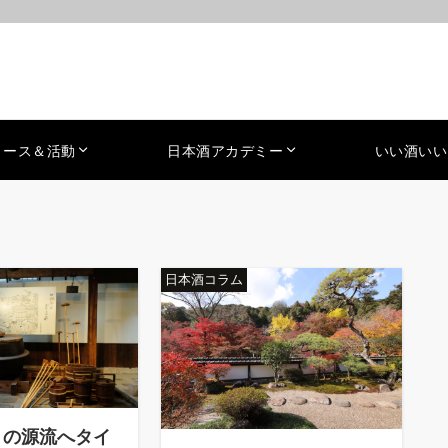
ュース＆活動
日本酒アカデミー
いい酒いい
日本酒コラム
りの源流へタイ