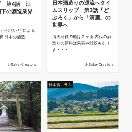
日本酒造りの源流へタイ
プ 第4話 江
ムスリップ 第3話「ど
制下の酒造業界
ぶろく」から「清酒」の
世界へ
けかぶせいど)による
清酒発祥の地は２ヶ所 古代の酒
和 日本の酒造
造りの原料は果実や雑穀もあり
ま・・・
J-Sake-Creators
J-Sake-Creators
日本酒コラム